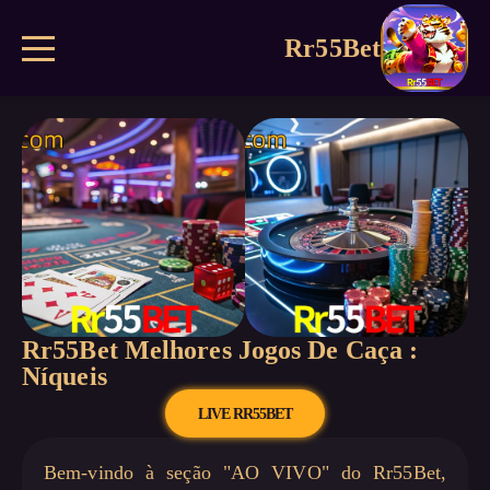
Rr55Bet
Rr55Bet Melhores Jogos De Caça :
Níqueis
LIVE RR55BET
Bem-vindo à seção "AO VIVO" do Rr55Bet,