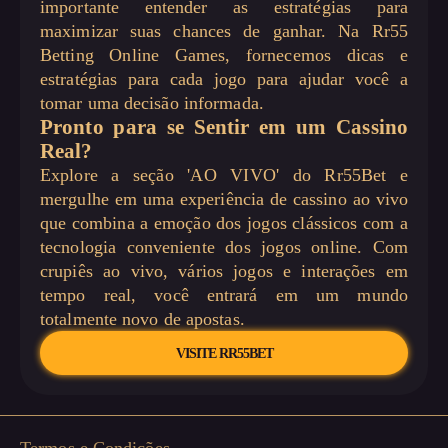
importante entender as estratégias para
maximizar suas chances de ganhar. Na Rr55
Betting Online Games, fornecemos dicas e
estratégias para cada jogo para ajudar você a
tomar uma decisão informada.
Pronto para se Sentir em um Cassino
Real?
Explore a seção 'AO VIVO' do Rr55Bet e
mergulhe em uma experiência de cassino ao vivo
que combina a emoção dos jogos clássicos com a
tecnologia conveniente dos jogos online. Com
crupiês ao vivo, vários jogos e interações em
tempo real, você entrará em um mundo
totalmente novo de apostas.
VISITE RR55BET