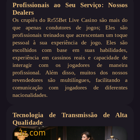
Profissionais ao Seu Serviço: Nossos
Dealers
Os crupiês do Rr55Bet Live Casino são mais do
que apenas condutores de jogos; Eles são
profissionais treinados que acrescentam um toque
pessoal à sua experiência de jogo. Eles são
escolhidos com base em suas habilidades,
experiência em cassinos reais e capacidade de
interagir com os jogadores de maneira
profissional. Além disso, muitos dos nossos
revendedores são multilíngues, facilitando a
comunicação com jogadores de diferentes
nacionalidades.
Tecnologia de Transmissão de Alta
Qualidade