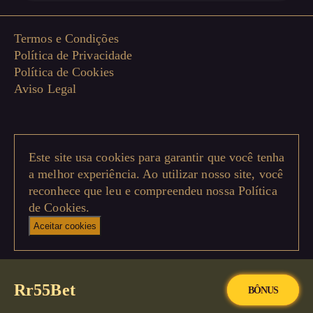
Termos e Condições
Política de Privacidade
Política de Cookies
Aviso Legal
Este site usa cookies para garantir que você tenha
a melhor experiência. Ao utilizar nosso site, você
reconhece que leu e compreendeu nossa
Política
de Cookies
.
Aceitar cookies
Rr55Bet
BÔNUS