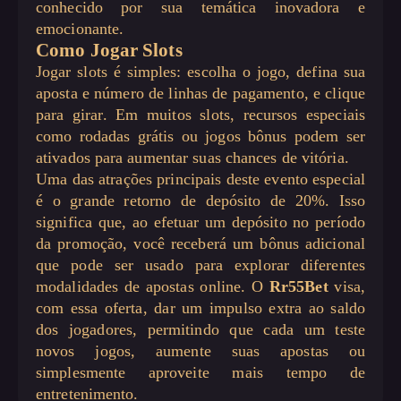
conhecido por sua temática inovadora e
emocionante.
Como Jogar Slots
Jogar slots é simples: escolha o jogo, defina sua
aposta e número de linhas de pagamento, e clique
para girar. Em muitos slots, recursos especiais
como rodadas grátis ou jogos bônus podem ser
ativados para aumentar suas chances de vitória.
Uma das atrações principais deste evento especial
é o grande retorno de depósito de 20%. Isso
significa que, ao efetuar um depósito no período
da promoção, você receberá um bônus adicional
que pode ser usado para explorar diferentes
modalidades de apostas online. O
Rr55Bet
visa,
com essa oferta, dar um impulso extra ao saldo
dos jogadores, permitindo que cada um teste
novos jogos, aumente suas apostas ou
simplesmente aproveite mais tempo de
entretenimento.